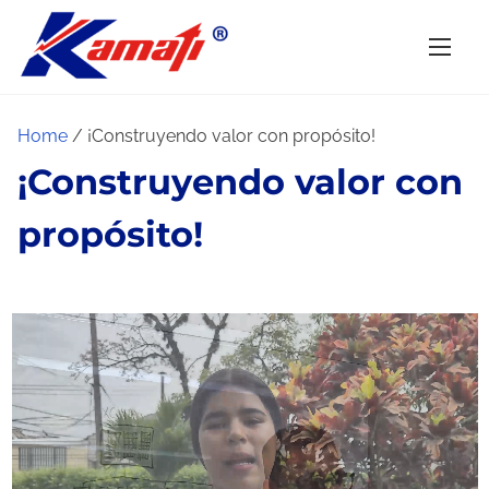
S
k
i
p
Home
/ ¡Construyendo valor con propósito!
t
o
¡Construyendo valor con
c
propósito!
o
n
t
e
n
t