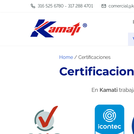
S
316 525 6780 - 317 288 4701
comercial@k
k
i
p
t
o
Home
/ Certificaciones
c
Certificacio
o
n
t
En
Kamati
trabaj
e
n
t