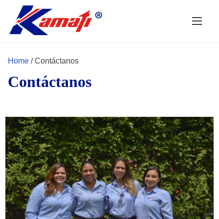
S
k
i
p
Home
/ Contáctanos
t
o
Contáctanos
c
o
n
t
e
n
t