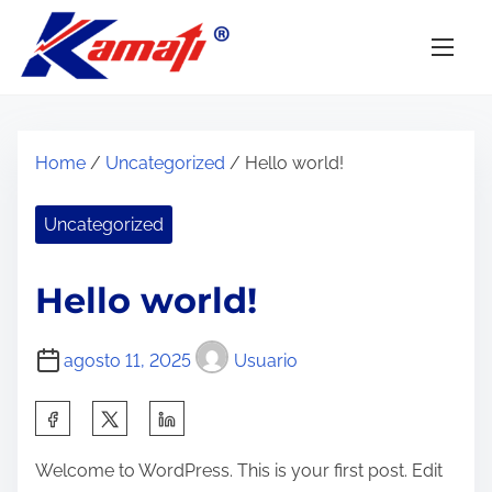
S
k
i
p
t
Home
/
Uncategorized
/ Hello world!
o
c
Uncategorized
o
n
Hello world!
t
e
n
agosto 11, 2025
Usuario
t
S
h
Welcome to WordPress. This is your first post. Edit
a